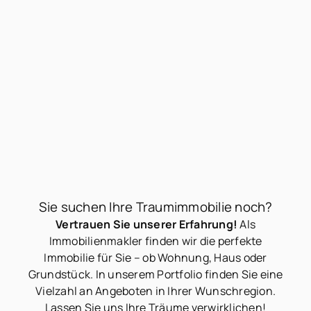
50937 Köln - Wohnung zu kaufen
+++ BEISPIEL +++ Neubau-Wohnung in Köln-Rodenkirchen zu kaufen
Wohnfläche
Zimmer
ca. 288 m²
6
Preis auf Anfrage
Mehr erfahren
Sie suchen Ihre Traumimmobilie noch?
Vertrauen Sie unserer Erfahrung!
Als
Immobilienmakler finden wir die perfekte
Immobilie für Sie – ob Wohnung, Haus oder
Grundstück. In unserem Portfolio finden Sie eine
Vielzahl an Angeboten in Ihrer Wunschregion.
Lassen Sie uns Ihre Träume verwirklichen!