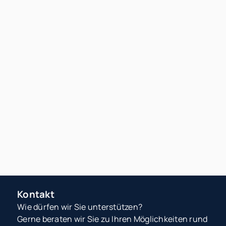
Dieser Inhalt wurde mit Hilfe von KI erstellt.
24.07.2026
Haus verkaufen in NRW 2026:
Ablauf, Unterlagen und
realistischer Zeitplan bis zum
Notartermin
Wie lange dauert ein Hausverkauf in NRW wirklich –
und welche Unterlagen brauchen Sie bis zum
Notartermin? Hier finden Sie einen realistischen
Zeitplan für 2026, inklusive Checklisten, typischer
Stolperfallen und praxiserprobter Tipps zur
Vermarktung.
Mehr erfahren
Kontakt
Wie dürfen wir Sie unterstützen?
Gerne beraten wir Sie zu Ihren Möglichkeiten rund