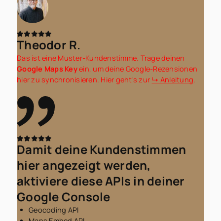
Theodor R.
Das ist eine Muster-Kundenstimme. Trage deinen
Google Maps Key
ein, um deine Google-Rezensionen
hier zu synchronisieren. Hier geht's zur
↳ Anleitung
.
Damit deine Kundenstimmen
hier angezeigt werden,
aktiviere diese APIs in deiner
Google Console
Geocoding API
Maps Embed API