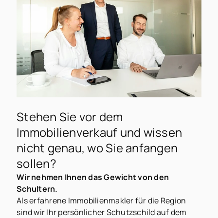
kostenlos bewerten lassen!
Angaben zu Ihrer Immobilie
Art der Immobilie
Baujahr
Stehen Sie vor dem
Immobilienverkauf und wissen
renovierungsbedürftig
nicht genau, wo Sie anfangen
gepflegt
sollen?
saniert
Wir nehmen Ihnen das Gewicht von den
Neubau
Schultern.
Als erfahrene Immobilienmakler für die Region
Bin mir nicht sicher
sind wir Ihr persönlicher Schutzschild auf dem