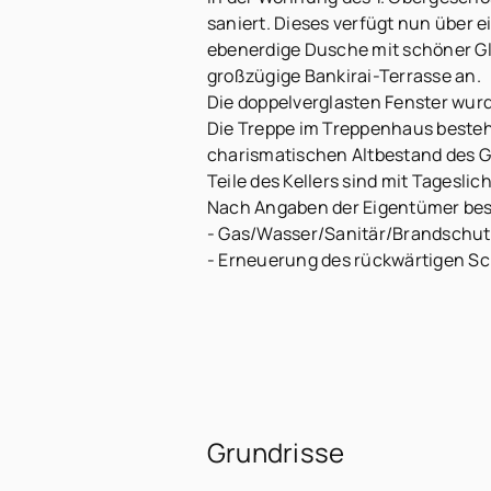
saniert. Dieses verfügt nun über
ebenerdige Dusche mit schöner G
großzügige Bankirai-Terrasse an.
Die doppelverglasten Fenster wur
Die Treppe im Treppenhaus besteh
charismatischen Altbestand des 
Teile des Kellers sind mit Tagesli
Nach Angaben der Eigentümer bes
- Gas/Wasser/Sanitär/Brandschut
- Erneuerung des rückwärtigen Sc
Grundrisse