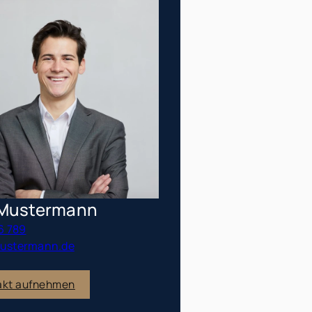
Mustermann
6 789
stermann.de
akt aufnehmen