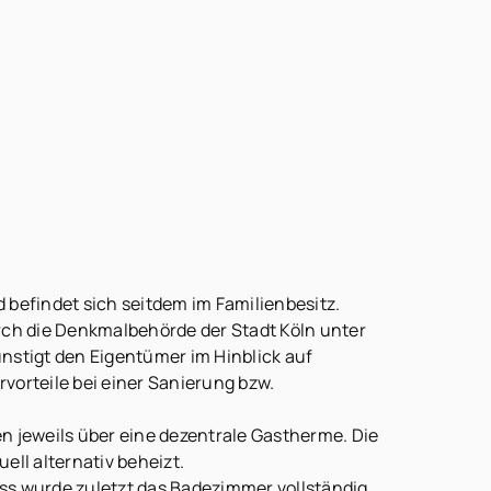
1.320 CHF
300 CHF
4,76 % inkl. USt.
r diese Immobilie nicht erforderlich.
 befindet sich seitdem im Familienbesitz.
rch die Denkmalbehörde der Stadt Köln unter
nstigt den Eigentümer im Hinblick auf
vorteile bei einer Sanierung bzw.
n jeweils über eine dezentrale Gastherme. Die
ell alternativ beheizt.
ss wurde zuletzt das Badezimmer vollständig