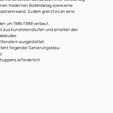
 einen modernen Bodenbelag sowie eine
lastrennwand. Zudem grenzt es an eine
den um 1986/1988 verbaut.
t aus Kunststeinstufen und erhalten den
Gebäudes.
chtfenstern ausgestattet.
teht folgender Sanierungsstau:
z
huppens erforderlich