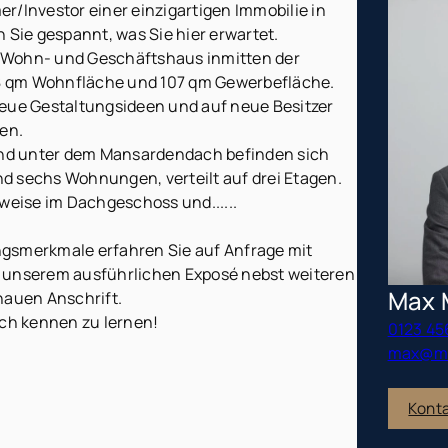
r/Investor einer einzigartigen Immobilie in
 Sie gespannt, was Sie hier erwartet.
 Wohn- und Geschäftshaus inmitten der
428 qm Wohnfläche und 107 qm Gewerbefläche.
neue Gestaltungsideen und auf neue Besitzer
ien.
 und unter dem Mansardendach befinden sich
d sechs Wohnungen, verteilt auf drei Etagen.
sweise im Dachgeschoss und......
gsmerkmale erfahren Sie auf Anfrage mit
 unserem ausführlichen Exposé nebst weiteren
Max 
nauen Anschrift.
ich kennen zu lernen!
0123 45
max@mu
Kont