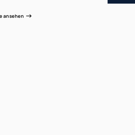
le ansehen
001
Baujahr
1990
nhaus
Zustand
modernisiert